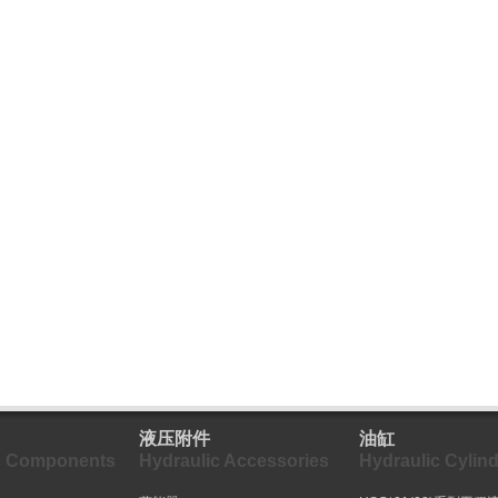
液压附件
油缸
c Components
Hydraulic Accessories
Hydraulic Cylind