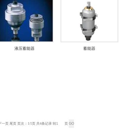
液压蓄能器
蓄能器
下一页 尾页 页次：1/1页 共4条记录 转
页