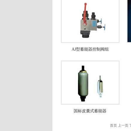
AJ型蓄能器控制阀组
国标皮囊式蓄能器
首页 上一页 