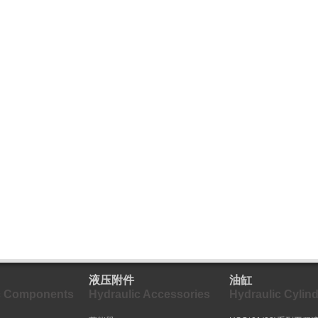
液压附件
油缸
c Components
Hydraulic Accessories
Hydraulic Cylind