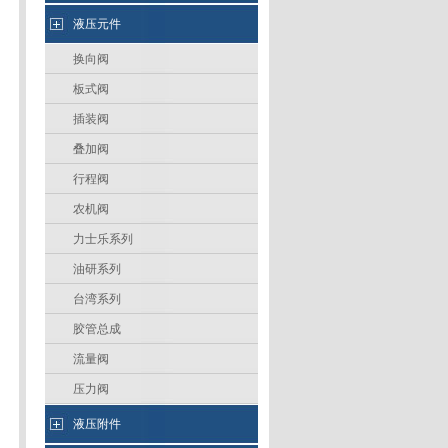
液压元件
换向阀
板式阀
插装阀
叠加阀
行程阀
农机阀
力士乐系列
油研系列
台湾系列
胶管总成
流量阀
压力阀
液压附件